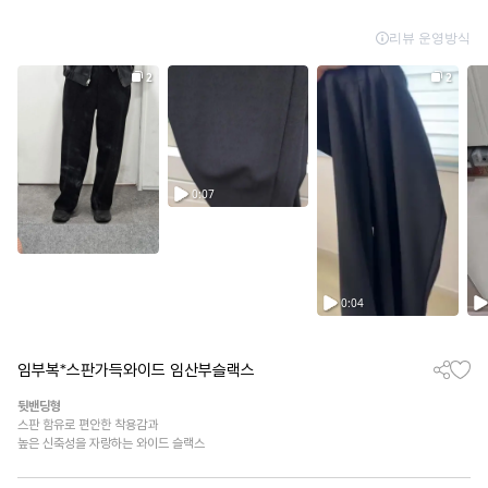
임부복*스판가득와이드 임산부슬랙스
뒷밴딩형
스판 함유로 편안한 착용감과
높은 신축성을 자랑하는 와이드 슬랙스