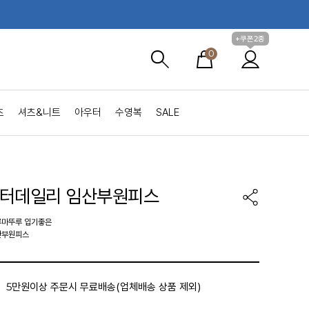
+쿠폰2종
0
츠
셔츠&니트
아우터
수영복
SALE
챕터데일리 임산부원피스
루마뚜루 입기좋은
산부원피스
5만원이상 주문시 무료배송(업체배송 상품 제외)