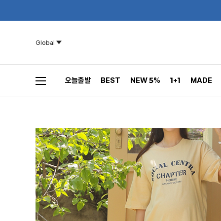
Global
오늘출발
BEST
NEW 5%
1+1
MADE