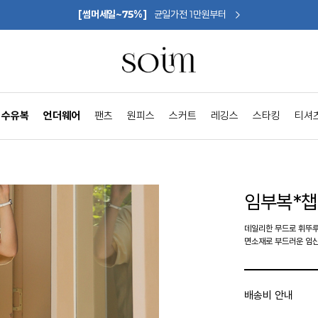
[썸머세일~75%]
균일가전 1만원부터
수유복
언더웨어
팬츠
원피스
스커트
레깅스
스타킹
티셔
임부복*
데일리한 무드로 휘뚜
면소재로 부드러운 임
배송비 안내