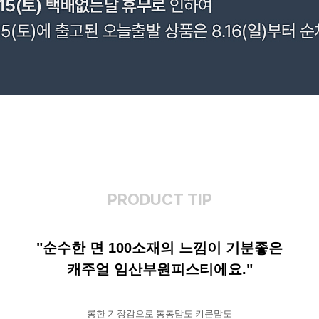
PRODUCT TIP
"순수한 면 100소재의 느낌이 기분좋은
캐주얼 임산부원피스티에요."
롱한 기장감으로 통통맘도 키큰맘도