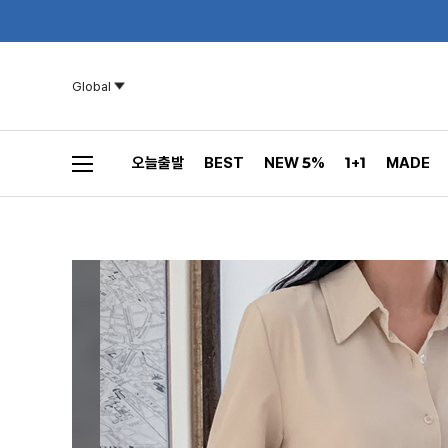
Global
오늘출발
BEST
NEW 5%
1+1
MADE