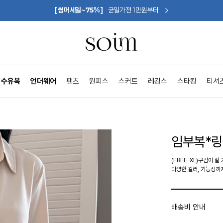
[썸머세일~75%]
균일가전 1만원부터
수유복
언더웨어
팬츠
원피스
스커트
레깅스
스타킹
티셔
임부복*링
(FREE-XL)구김이 
다양한 컬러, 기능성까
배송비 안내