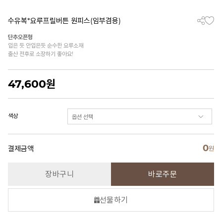
수유복*요루프릴버튼 원피스(임부겸용)
단추오픈형
입은 듯 안입은듯 순수한 요루소재
출산 전후로 소장하기 좋아요!
47,600
원
색상
0
결제금액
원
장바구니
바로주문
선물하기