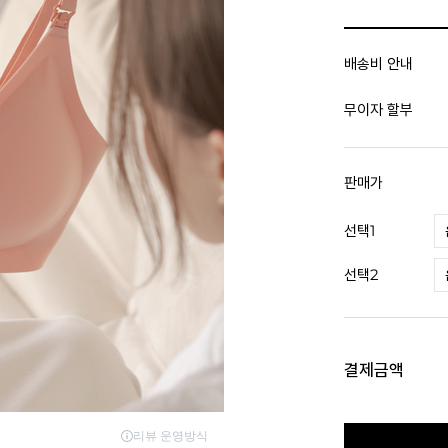
배송비 안내
무이자 할부
판매가
선택1
선택2
결제금액