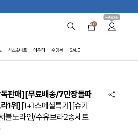
+쿠폰2종
0
츠
셔츠&니트
아우터
수영복
SALE
단독판매][무료배송/7만장돌파
라1위]
[1+1스페셜특가][슈가
서블노라인/수유브라2종세트
)