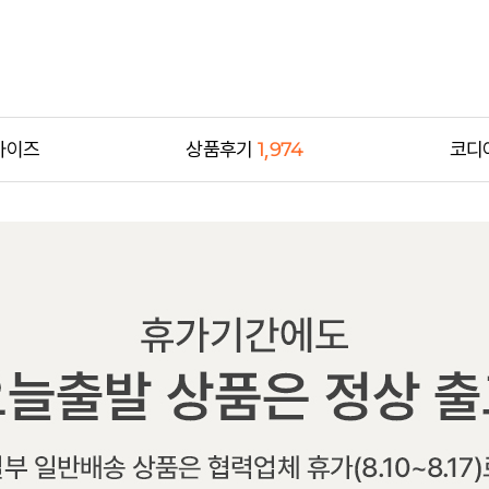
사이즈
상품후기
1,974
코디