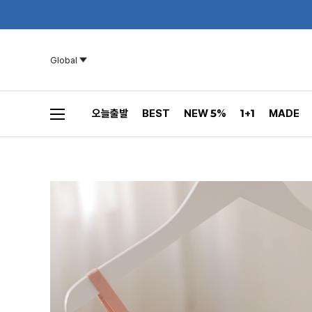
Global
오늘출발
BEST
NEW 5%
1+1
MADE