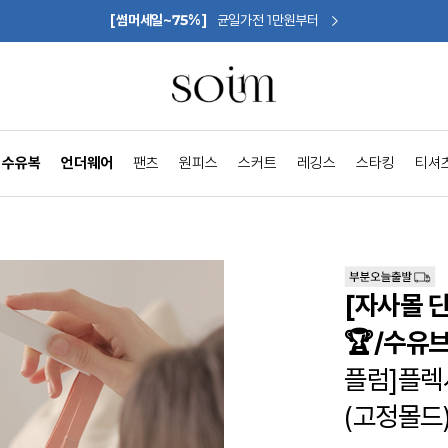
[썸머세일~75%]
균일가전 1만원부터
수유복
언더웨어
팬츠
원피스
스커트
레깅스
스타킹
티셔
[자사몰 
🏆/수유브
플럼]플렉
(고정몰드