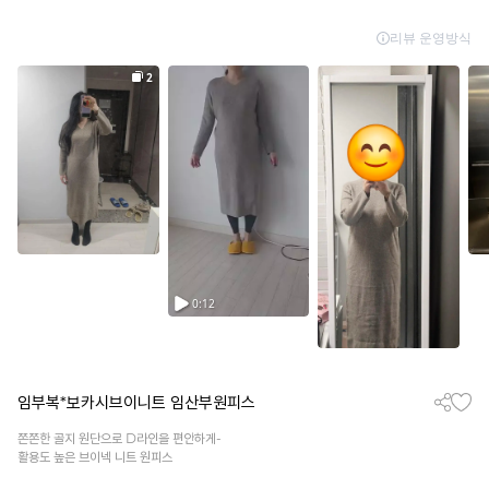
임부복*보카시브이니트 임산부원피스
쫀쫀한 골지 원단으로 D라인을 편안하게-
활용도 높은 브이넥 니트 원피스