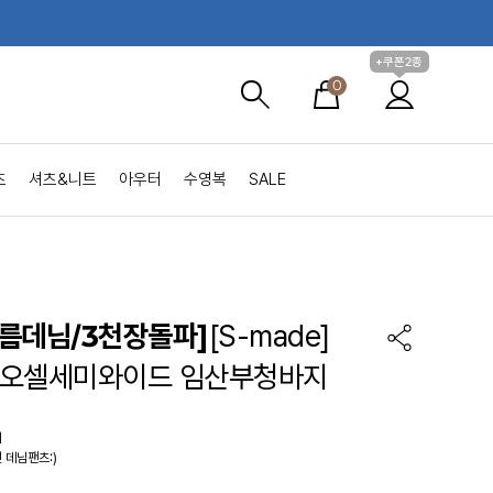
+쿠폰2종
0
츠
셔츠&니트
아우터
수영복
SALE
름데님/3천장돌파]
[S-made]
리오셀세미와이드 임산부청바지
의
 데님팬츠:)