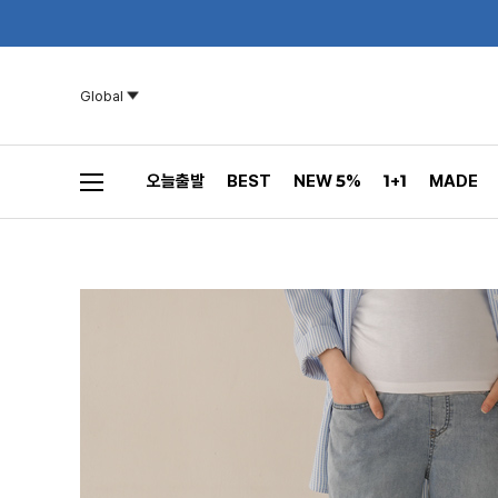
Global
오늘출발
BEST
NEW 5%
1+1
MADE