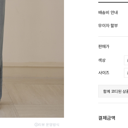
배송비 안내
무이자 할부
판매가
색상
사이즈
함께 코디된 상
결제금액