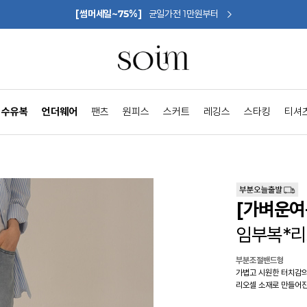
[썸머세일~75%]
균일가전 1만원부터
수유복
언더웨어
팬츠
원피스
스커트
레깅스
스타킹
티셔
[가벼운여
임부복*
부분조절밴드형
가볍고 시원한 터치감
리오셀 소재로 만들어진