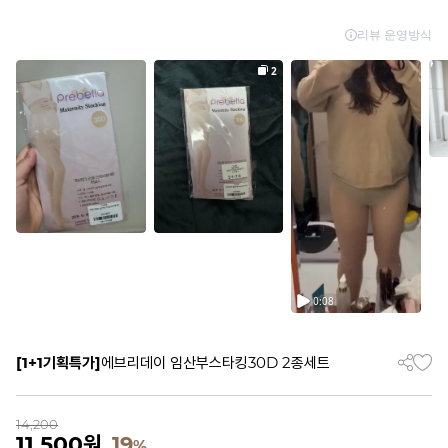
[1+1기획특가]
에브리데이 임산부스타킹30D 2종세트
14,200
11,500
원
19
%