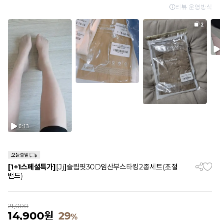
[1+1스페셜특가]
[Jj]슬림핏30D임산부스타킹2종세트(조절
밴드)
21,000
14,900
원
29
%