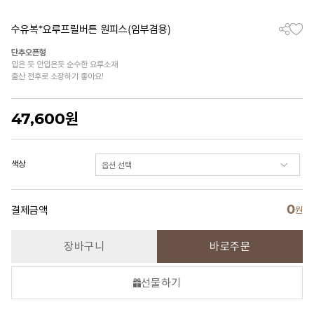
수유복*요루프릴버튼 원피스(임부겸용)
단추오픈형
입은 듯 안입은듯 순수한 요루소재
출산 전후로 소장하기 좋아요!
47,600
원
색상
0
결제금액
원
장바구니
바로주문
선물하기