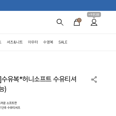
+쿠폰2종
0
츠
셔츠&니트
아우터
수영복
SALE
de]수유복*허니소프트 수유티셔
능)
드러운 소프트한
 단추 수유티셔츠