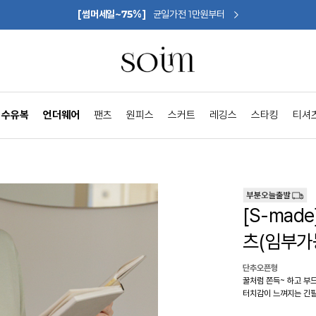
[썸머세일~75%]
균일가전 1만원부터
수유복
언더웨어
팬츠
원피스
스커트
레깅스
스타킹
티셔
[S-ma
츠(임부가
단추오픈형
꿀처럼 쫀득~ 하고 부
터치감이 느껴지는 긴팔