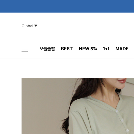
Global
오늘출발
BEST
NEW 5%
1+1
MADE