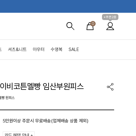
+쿠폰2종
0
츠
셔츠&니트
아우터
수영복
SALE
아이비코튼멜빵 임산부원피스
멜빵 원피스
5만원이상 주문시 무료배송(업체배송 상품 제외)
카드 혜택 안내 +