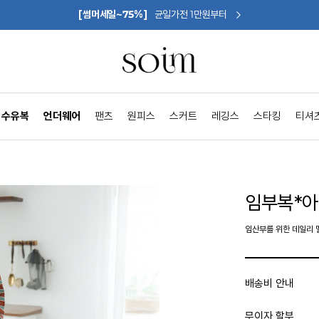
[썸머세일~75%]
균일가전 1만원부터
수유복
언더웨어
팬츠
원피스
스커트
레깅스
스타킹
티셔
임부복*
임산부를 위한 데일리 
배송비 안내
무이자 할부