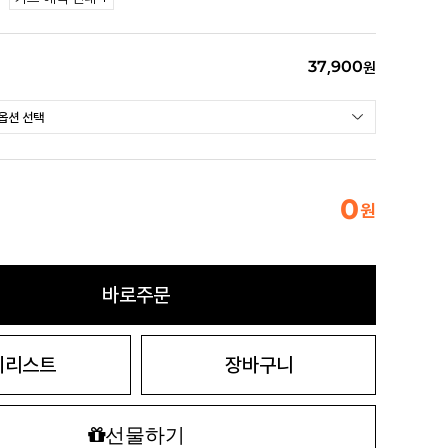
37,900
원
0
원
바로주문
시리스트
장바구니
선물하기