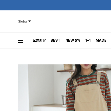
Global
오늘출발
BEST
NEW 5%
1+1
MADE