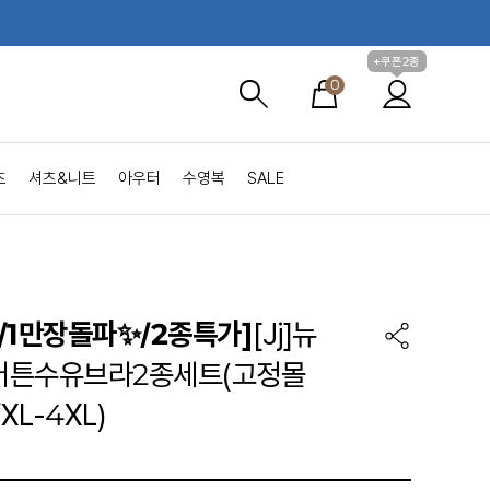
+쿠폰2종
0
츠
셔츠&니트
아우터
수영복
SALE
/1만장돌파✨/2종특가]
[Jj]뉴
버튼수유브라2종세트(고정몰
XL-4XL)