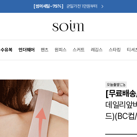
[썸머세일~75%]
균일가전 1만원부터
수유복
언더웨어
팬츠
원피스
스커트
레깅스
스타킹
티셔
[무료배송
데일리앞
드)(BC컵/