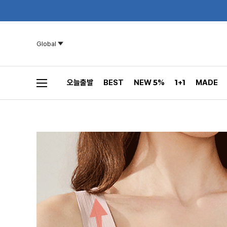
Global
오늘출발
BEST
NEW 5%
1+1
MADE