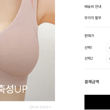
배송비 안내
무이자 할부
판매가
선택1
선택2
결제금액