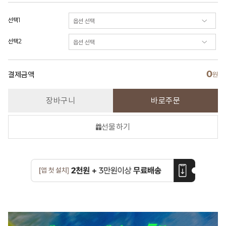
선택1
선택2
0
결제금액
원
장바구니
바로주문
선물하기