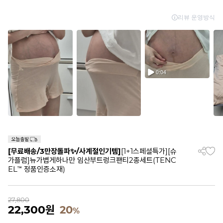
[무료배송/3만장돌파✨/사계절인기템]
[1+1스페셜특가][슈
가플럼]뉴가볍게하나만 임산부트렁크팬티2종세트(TENC
EL™ 정품인증소재)
27,800
22,300
원
20
%