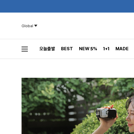
Global
오늘출발
BEST
NEW 5%
1+1
MADE