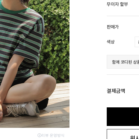
무이자 할부
판매가
색상
함께 코디된 상
결제금액
위