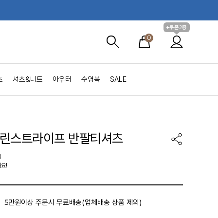
+쿠폰2종
0
츠
셔츠&니트
아우터
수영복
SALE
마린스트라이프 반팔티셔츠
집
요!
5만원이상 주문시 무료배송(업체배송 상품 제외)