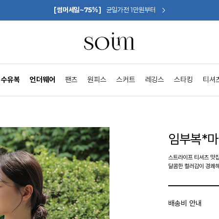
[썸머세일~75%]
균일가전 1만원부터
수유복
언더웨어
팬츠
원피스
스커트
레깅스
스타킹
티셔
임부복*
스트라이프 티셔츠 맛
달콤한 컬러감이 경쾌해
배송비 안내