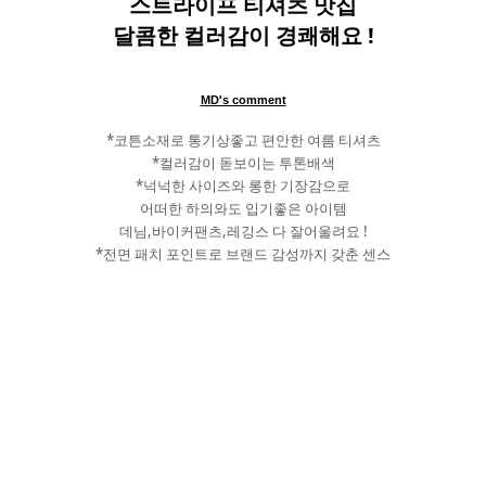
스트라이프 티셔츠 맛집
달콤한 컬러감이 경쾌해요 !
MD's comment
*코튼소재로 통기상좋고 편안한 여름 티셔츠
*컬러감이 돋보이는 투톤배색
*넉넉한 사이즈와 롱한 기장감으로
어떠한 하의와도 입기좋은 아이템
데님,바이커팬츠,레깅스 다 잘어울려요 !
*전면 패치 포인트로 브랜드 감성까지 갖춘 센스