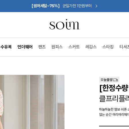
[썸머세일~75%]
균일가전 1만원부터
수유복
언더웨어
팬츠
원피스
스커트
레깅스
스타킹
티셔
[한정수량 
클프리플
하늘하늘한 엠보 쉬폰 
입는 순간 여리여리해지