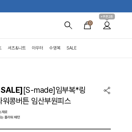
+쿠폰2종
0
츠
셔츠&니트
아우터
수영복
SALE
SALE]
[S-made]임부복*링
라워콩버튼 임산부원피스
소재로
는 플라워 패턴