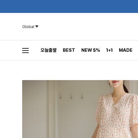
Global
오늘출발
BEST
NEW 5%
1+1
MADE