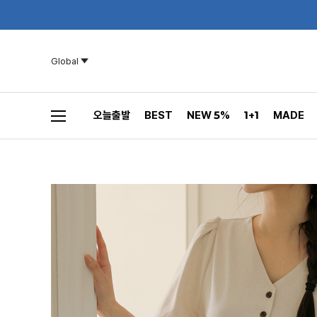
Global
오늘출발
BEST
NEW 5%
1+1
MADE