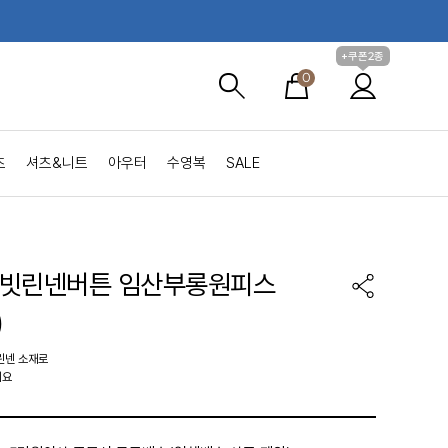
+쿠폰2종
0
츠
셔츠&니트
아우터
수영복
SALE
데빗린넨버튼 임산부롱원피스
)
린넨 소재로
예요