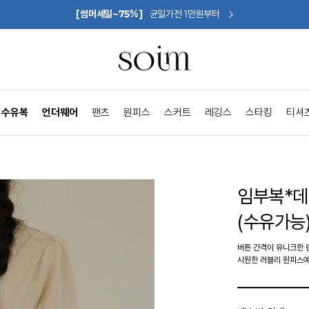
[썸머세일~75%]
균일가전 1만원부터
수유복
언더웨어
팬츠
원피스
스커트
레깅스
스타킹
티셔
임부복*
(수유가능
버튼 간격이 유니크한 
시원한 러블리 원피스