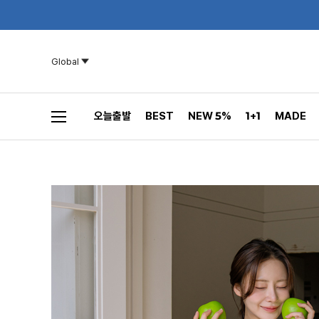
Global
오늘출발
BEST
NEW 5%
1+1
MADE