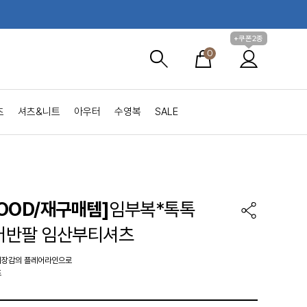
+쿠폰2종
0
츠
셔츠&니트
아우터
수영복
SALE
OOD/재구매템]
임부복*톡톡
어반팔 임산부티셔츠
기장감의 플레어라인으로
츠