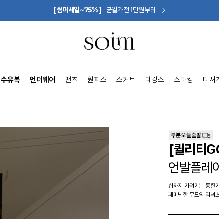
[썸머세일~75%]
균일가전 1만원부터
수유복
언더웨어
팬츠
원피스
스커트
레깅스
스타킹
티셔
[퀼리티G
언발플레
힙까지 가려지는 롱한
페미닌한 무드의 티셔