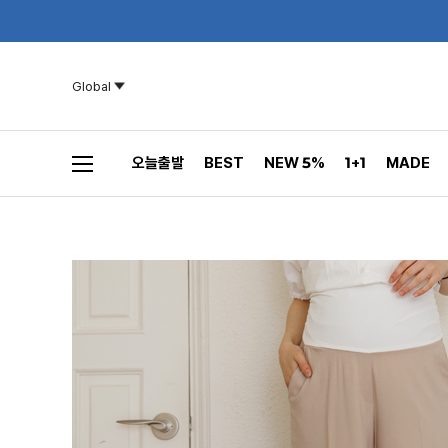
Global
오늘출발
BEST
NEW 5%
1+1
MADE