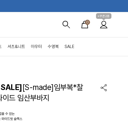
+쿠폰2종
0
츠
셔츠&니트
아우터
수영복
SALE
SALE]
[S-made]임부복*찰
와이드 임산부바지
입을 수 있는
 와이드핏 슬랙스