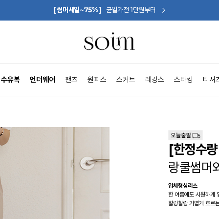
[썸머세일~75%]
균일가전 1만원부터
수유복
언더웨어
팬츠
원피스
스커트
레깅스
스타킹
티셔
[한정수량 
랑쿨썸머
입체형심리스
한 여름에도 시원하게 
찰랑찰랑 가볍게 흐르는