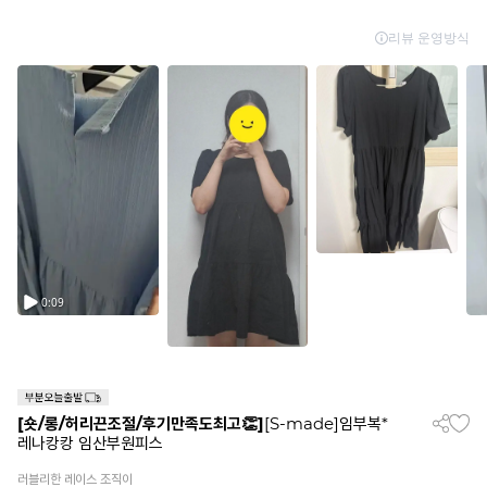
[숏/롱/허리끈조절/후기만족도최고👏]
[S-made]임부복*
레나캉캉 임산부원피스
러블리한 레이스 조직이