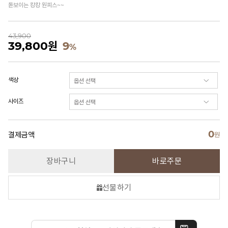
돋보이는 캉캉 원피스~~
43,900
39,800
원
9
%
색상
사이즈
0
결제금액
원
장바구니
바로주문
선물하기