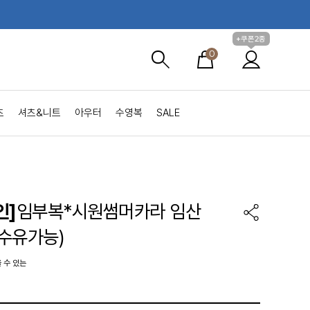
+쿠폰2종
0
츠
셔츠&니트
아우터
수영복
SALE
인]
임부복*시원썸머카라 임산
수유가능)
 수 있는