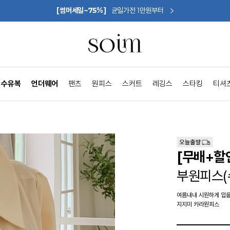
[썸머세일~75%]
균일가전 1만원부터
수유복
언더웨어
팬츠
원피스
스커트
레깅스
스타킹
티셔
[무배+할
부원피스(
여름내내 시원하게 입을
지지미 카라원피스