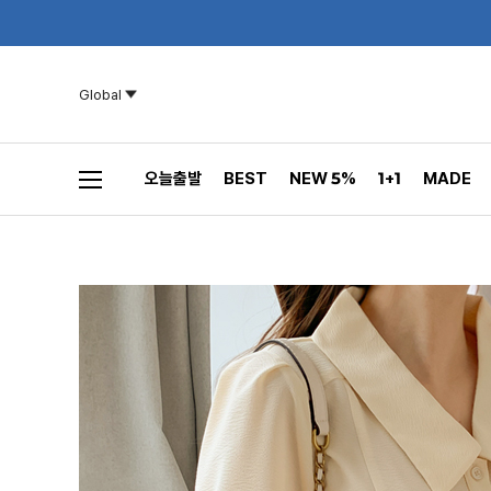
Global
오늘출발
BEST
NEW 5%
1+1
MADE