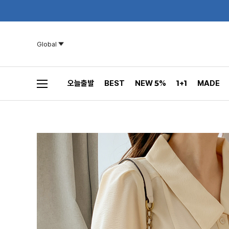
Global
오늘출발
BEST
NEW 5%
1+1
MADE