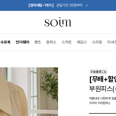
[썸머세일~75%]
균일가전 1만원부터
수유복
언더웨어
팬츠
원피스
스커트
레깅스
스타킹
티셔
[무배+할
부원피스(
여름내내 시원하게 입을
지지미 카라원피스