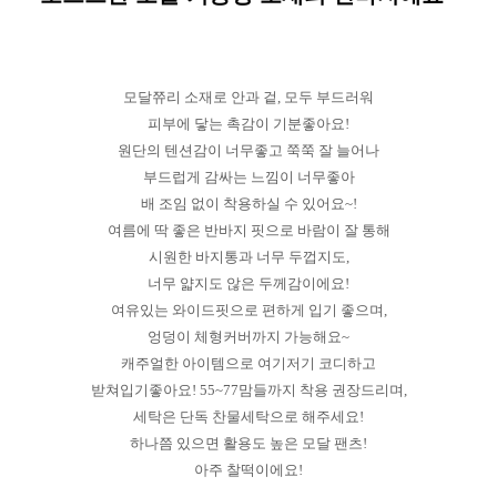
모달쮸리 소재로 안과 겉, 모두 부드러워
피부에 닿는 촉감이 기분좋아요!
원단의 텐션감이 너무좋고 쭉쭉 잘 늘어나
부드럽게 감싸는 느낌이 너무좋아
배 조임 없이 착용하실 수 있어요~!
여름에 딱 좋은 반바지 핏으로 바람이 잘 통해
시원한 바지통과 너무 두껍지도,
너무 얇지도 않은 두께감이에요!
여유있는 와이드핏으로 편하게 입기 좋으며,
엉덩이 체형커버까지 가능해요~
캐주얼한 아이템으로 여기저기 코디하고
받쳐입기좋아요! 55~77맘들까지 착용 권장드리며,
세탁은 단독 찬물세탁으로 해주세요!
하나쯤 있으면 활용도 높은 모달 팬츠!
아주 찰떡이에요!