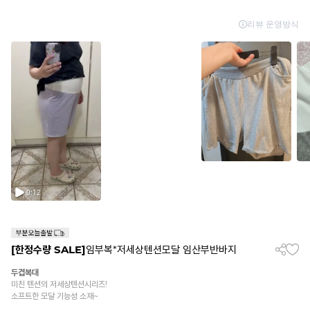
[한정수량 SALE]
임부복*저세상텐션모달 임산부반바지
두겹복대
미친 텐션의 저세상텐션시리즈!
소프트한 모달 기능성 소재~