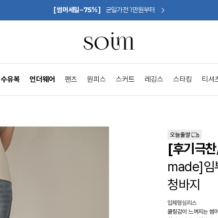
[썸머세일~75%]
균일가전 1만원부터
수유복
언더웨어
팬츠
원피스
스커트
레깅스
스타킹
티셔
[후기극찬
made]
청바지
입체형심리스
쿨링감이 느껴지는 썸머