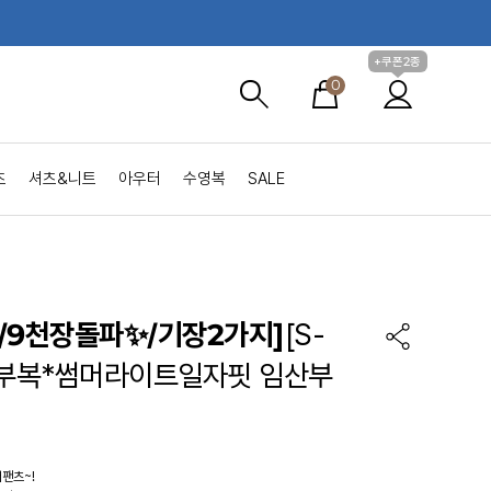
+쿠폰2종
0
츠
셔츠&니트
아우터
수영복
SALE
/9천장돌파✨/기장2가지]
[S-
임부복*썸머라이트일자핏 임산부
팬츠~!