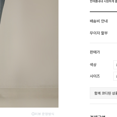
한여름내내 시원하게 
배송비 안내
무이자 할부
판매가
색상
사이즈
함께 코디된 상