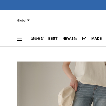
Global
오늘출발
BEST
NEW 5%
1+1
MADE