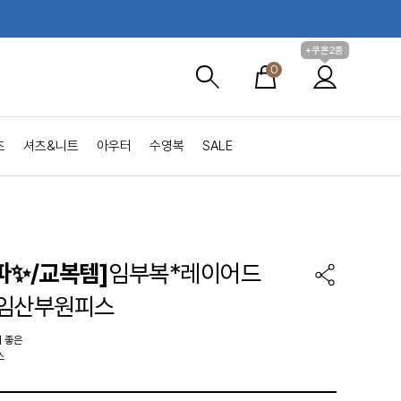
+쿠폰2종
0
츠
셔츠&니트
아우터
수영복
SALE
파✨/교복템]
임부복*레이어드
 임산부원피스
 좋은
스