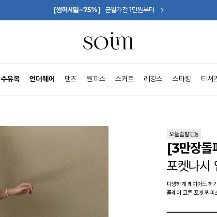
[썸머세일~75%]
균일가전 1만원부터
수유복
언더웨어
팬츠
원피스
스커트
레깅스
스타킹
티셔
[3만장돌
포켓나시
다양하게 레이어드 하기
플레어 코튼 포켓 원피