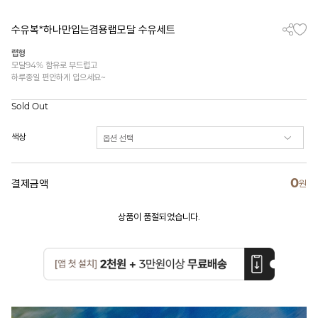
수유복*하나만입는겸용랩모달 수유세트
랩형
모달94% 함유로 부드럽고
하루종일 편안하게 입으세요~
Sold Out
색상
0
결제금액
원
상품이 품절되었습니다.