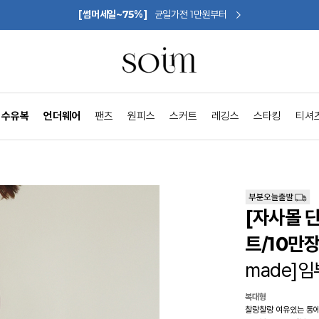
[썸머세일~75%]
균일가전 1만원부터
수유복
언더웨어
팬츠
원피스
스커트
레깅스
스타킹
티셔
[자사몰 
트/10만
made]
복대형
찰랑찰랑 여유있는 통에