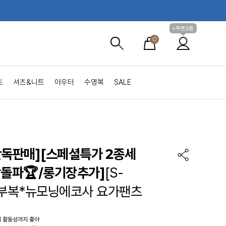
+쿠폰2종
0
츠
셔츠&니트
아우터
수영복
SALE
단독판매][스페셜특가 2종세
장돌파🏆/롱기장추가]
[S-
임부복*뉴모닝에코사 요가팬츠
 활동성까지 좋아