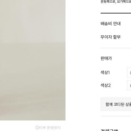
운동복으로, 요가복으로
배송비 안내
무이자 할부
판매가
색상1
색상2
함께 코디된 상