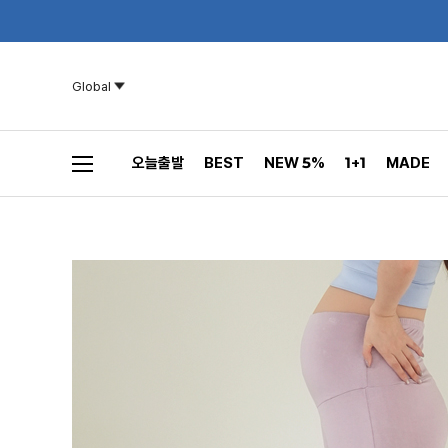
Global
오늘출발
BEST
NEW 5%
1+1
MADE