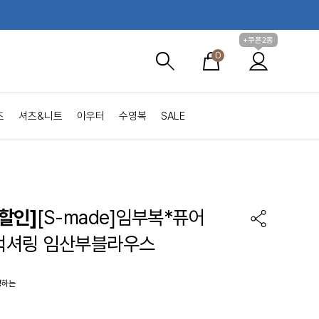
+쿠폰2종
0
츠
셔츠&니트
아우터
수영복
SALE
할인]
[S-made]임부복*퓨어
턱셔링 임산부블라우스
성하는