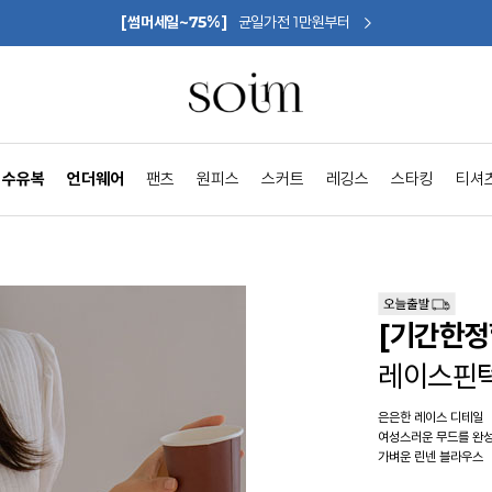
[썸머세일~75%]
균일가전 1만원부터
수유복
언더웨어
팬츠
원피스
스커트
레깅스
스타킹
티셔
[기간한정
레이스핀
은은한 레이스 디테일
여성스러운 무드를 완
가벼운 린넨 블라우스