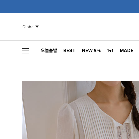
Global
오늘출발
BEST
NEW 5%
1+1
MADE