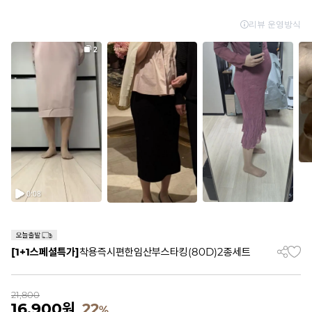
[1+1스페셜특가]
착용즉시편한임산부스타킹(80D)2종세트
21,800
16,900
원
22
%