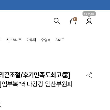
+쿠폰2종
0
츠
셔츠&니트
아우터
수영복
SALE
허리끈조절/후기만족도최고👏]
de]임부복*레나캉캉 임산부원피
이
~