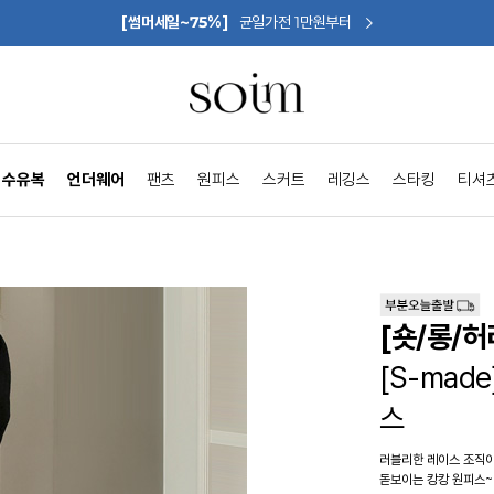
[썸머세일~75%]
균일가전 1만원부터
수유복
언더웨어
팬츠
원피스
스커트
레깅스
스타킹
티셔
[숏/롱/
[S-ma
스
러블리한 레이스 조직
돋보이는 캉캉 원피스~