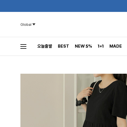
Global
오늘출발
BEST
NEW 5%
1+1
MADE