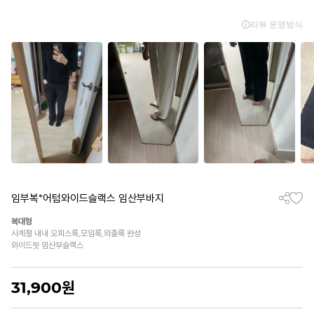
임부복*어텀와이드슬랙스 임산부바지
복대형
사계절 내내 오피스룩,모임룩,외출룩 완성
와이드핏 임산부슬랙스
31,900
원