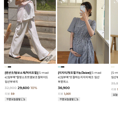
[텐션굿/엠보소재/허리조절]
[S-mad
[지지미/핏조절가능/2size]
[S-mad
[S-
e]임부복*찰랑소프트엠보조절와이드
e]임부복*조절하는지지미체크 임산
임산
임산부바지
부원피스
35,
32,900
29,600
10%
36,900
리뷰
리뷰
59
리뷰
1,001