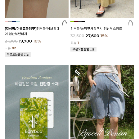
[갓성비/여름교복템💙]
임부복*에브리데
임부복*폴딩옆셔링맥시 임산부스커트
이 임산부반바지
32,500
27,600
15%
21,900
19,700
10%
리뷰
1
리뷰
82