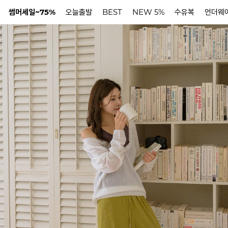
썸머세일~75%
오늘출발
BEST
NEW 5%
수유복
언더웨
N