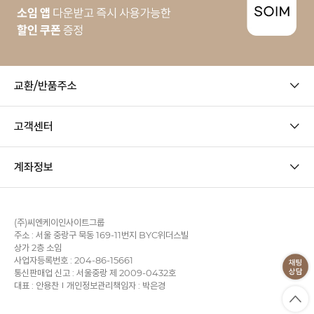
교환/반품주소
고객센터
계좌정보
(주)씨엔케이인사이트그룹
주소 : 서울 중랑구 묵동 169-11번지 BYC위더스빌
상가 2층 소임
사업자등록번호 : 204-86-15661
통신판매업 신고 : 서울중랑 제 2009-0432호
대표 : 안용찬
개인정보관리책임자 : 박은경