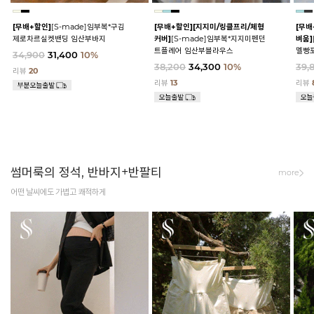
[무배+할인]
[S-made]임부복*구김
[무배+할인]
[지지미/링클프리/체형
[무배
제로차르실켓밴딩 임산부바지
커버]
[S-made]임부복*지지미펜던
벼움]
트플레어 임산부블라우스
멜빵
34,900
31,400
10%
38,200
34,300
10%
39,
리뷰
20
리뷰
13
리뷰
썸머룩의 정석, 반바지+반팔티
more
어떤 날씨에도 가볍고 쾌적하게