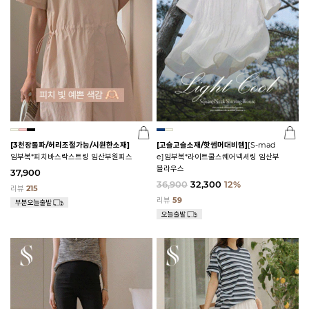
[3천장돌파/허리조절가능/시원한소재]
[고슬고슬소재/핫썸머대비템]
[S-mad
임부복*피치바스락스트링 임산부원피스
e]임부복*라이트쿨스퀘어넥셔링 임산부
블라우스
37,900
36,900
32,300
12%
리뷰
215
리뷰
59