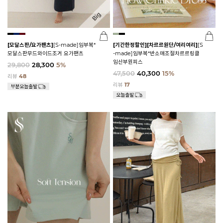
[모달스판/요가팬츠]
[S-made]임부복*
[기간한정할인]
[차르르원단/여리여리]
[S
모달스판무드와이드조거 요가팬츠
-made]임부복*반소매조절차르르링클
임산부원피스
29,800
28,300
5%
47,500
40,300
15%
리뷰
48
리뷰
17