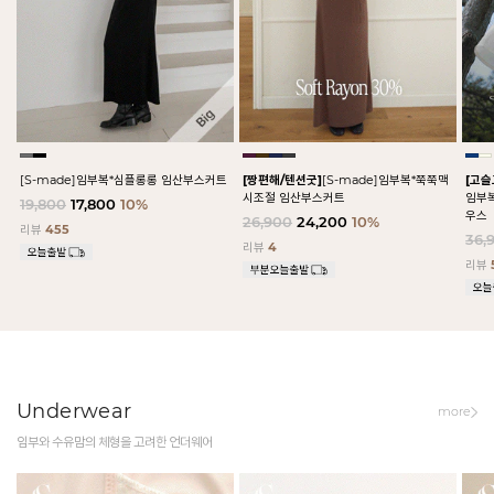
[S-made]임부복*심플롱롱 임산부스커트
[짱편해/텐션굿]
[S-made]임부복*쭉쭉맥
[고
시조절 임산부스커트
임부
19,800
17,800
10%
우스
26,900
24,200
10%
리뷰
455
36,
리뷰
4
리뷰
Underwear
more
임부와 수유맘의 체형을 고려한 언더웨어