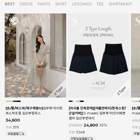
BEST
DRESS
PANTS
SKIRT
LEGGINGS
TEE
SHIRT&KNIT
[숏/롱/바스락/재구매템✨]
임부복*라이트
[자사몰 단독판매][여름반바지/쫀득스판/
[숏/
바스락조절 임산부원피스
군살커버]
[S-made] 임부복*라인이예쁜
ma
썸머 임산부반바지
34,600
43,
27,600
24,800
10%
리뷰
275
리뷰
리뷰
7,148