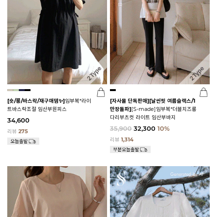
[숏/롱/바스락/재구매템✨]
임부복*라이
[자사몰 단독판매][날씬핏 여름슬랙스/1
트바스락조절 임산부원피스
만장돌파]
[S-made]임부복*더블치즈롱
다리부츠컷 라이트 임산부바지
34,600
35,900
32,300
10%
리뷰
275
리뷰
1,314