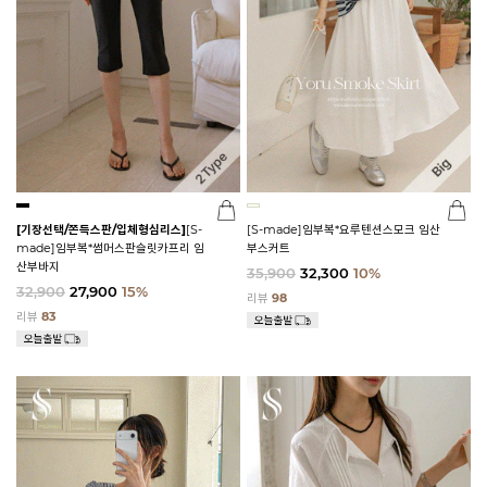
[기장선택/쫀득스판/입체형심리스]
[S-
[S-made]임부복*요루텐션스모크 임산
made]임부복*썸머스판슬릿카프리 임
부스커트
산부바지
35,900
32,300
10%
32,900
27,900
15%
리뷰
98
리뷰
83