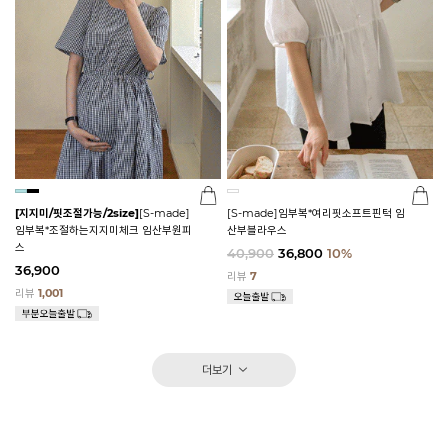
[지지미/핏조절가능/2size]
[S-made]
[S-made]임부복*여리핏소프트핀턱 임
임부복*조절하는지지미체크 임산부원피
산부블라우스
스
40,900
36,800
10%
36,900
리뷰
7
리뷰
1,001
더보기