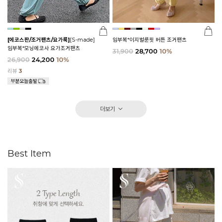
[에코스판/조거팬츠/요가룩]
[S-made]
임부복*이지벌룬핏 버튼 조거팬츠
임부복*모닝에코사 요가조거팬츠
31,900
28,700
10%
26,900
24,200
10%
리뷰
3
더보기
Best Item