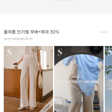
올여름 인기템 무배+최대 30%
more
놓치면 후회할 썸머 특가전