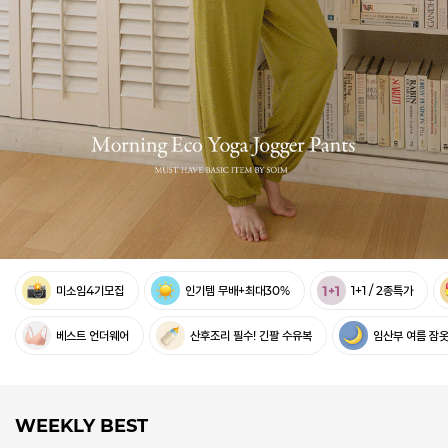
미소임4기모집
인기템 무배+최대30%
1+1 / 2종특가
베스트 언더웨어
산후조리 필수! 긴팔 수유복
임산부 여름 잠
WEEKLY BEST