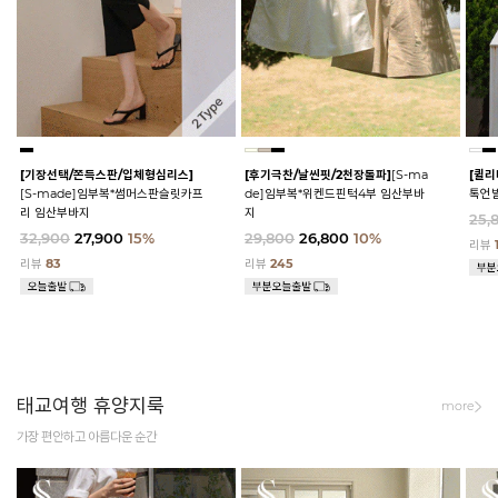
[기장선택/쫀득스판/입체형심리스]
[후기극찬/날씬핏/2천장돌파]
[S-ma
[퀼리
[S-made]임부복*썸머스판슬릿카프
de]임부복*위켄드핀턱4부 임산부바
톡언
리 임산부바지
지
25,
32,900
27,900
15%
29,800
26,800
10%
리뷰
리뷰
83
리뷰
245
태교여행 휴양지룩
more
가장 편안하고 아름다운 순간