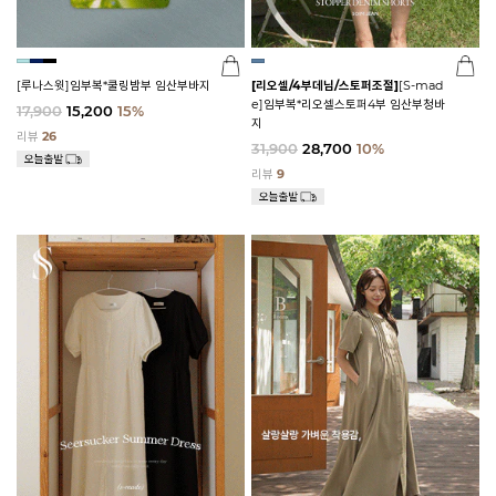
[루나스윗]임부복*쿨링밤부 임산부바지
[리오셀/4부데님/스토퍼조절]
[S-mad
e]임부복*리오셀스토퍼4부 임산부청바
17,900
15,200
15%
지
리뷰
26
31,900
28,700
10%
리뷰
9