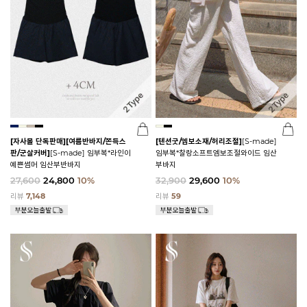
[자사몰 단독판매][여름반바지/쫀득스
[텐션굿/엠보소재/허리조절]
[S-made]
판/군살커버]
[S-made] 임부복*라인이
임부복*찰랑소프트엠보조절와이드 임산
예쁜썸머 임산부반바지
부바지
27,600
24,800
10%
32,900
29,600
10%
리뷰
7,148
리뷰
59