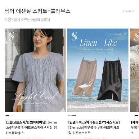
썸머 에센셜 스커트+블라우스
more
자연스럽게 흐르는 여름의 실루엣
[고슬고슬소재/핫썸머대비템]
[S-ma
[린넨라이크/허리끈조절/맥시스커트]
[지지
de]임부복*라이트쿨스퀘어넥셔링 임
[S-made]임부복*린넨라이크맥시조
부복
산부블라우스
절 임산부스커트
스