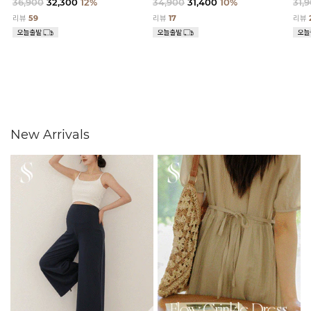
36,900
32,300
12%
34,900
31,400
10%
31,
리뷰
59
리뷰
17
리뷰
New Arrivals