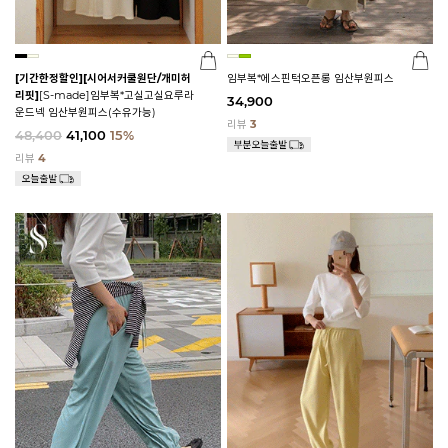
[기간한정할인]
[시어서커쿨원단/개미허
임부복*에스핀턱오픈롱 임산부원피스
리핏]
[S-made]임부복*고실고실요루라
34,900
운드넥 임산부원피스(수유가능)
리뷰
3
48,400
41,100
15%
리뷰
4