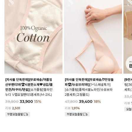
[자사몰 단독판매][무료배송/여름임
[자사몰 단독판매][무료배송/7만장돌
[9천
산부팬티1위🏆시원한소재💙냉감/쿨
파🏆/수유브라1위]
[1+1스페셜특가]
럼]3
인견/아쿠아/텐셀]
[슈가플럼]햄라인
[슈가플럼]플렉서블노라인/수유브라
세트(
누디 V랩요일팬티5종세트(M-2XL)
2종세트(고정몰드)
33,
39,800
33,900
15%
47,800
39,400
18%
리뷰
리뷰
2,501
리뷰
1,974