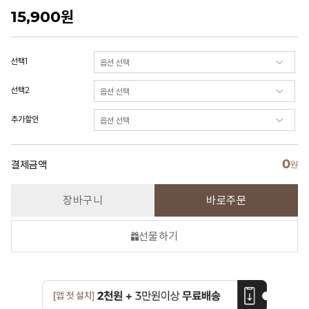
15,900
원
선택1
선택2
추가할인
0
결제금액
원
장바구니
바로주문
선물하기