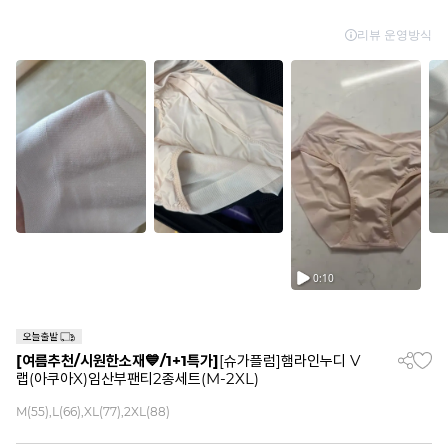
[여름추천/시원한소재💙/1+1특가]
[슈가플럼]햄라인누디 V
랩(아쿠아X)임산부팬티2종세트(M-2XL)
M(55),L(66),XL(77),2XL(88)