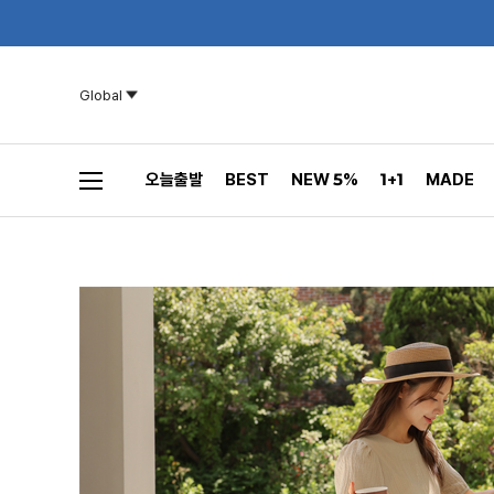
Global
오늘출발
BEST
NEW 5%
1+1
MADE