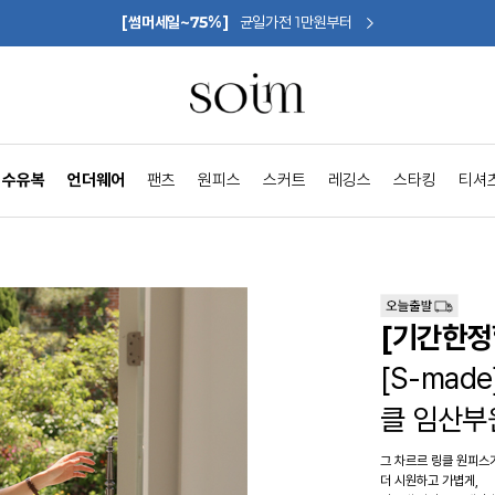
[썸머세일~75%]
균일가전 1만원부터
수유복
언더웨어
팬츠
원피스
스커트
레깅스
스타킹
티셔
[기간한정
[S-ma
클 임산부
그 차르르 링클 원피스
더 시원하고 가볍게,