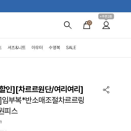
+쿠폰2종
0
츠
셔츠&니트
아우터
수영복
SALE
할인]
[차르르원단/여리여리]
de]임부복*반소매조절차르르링
원피스
가