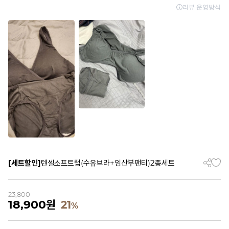
[세트할인]
텐셀소프트랩(수유브라+임산부팬티)2종세트
23,800
18,900
원
21
%