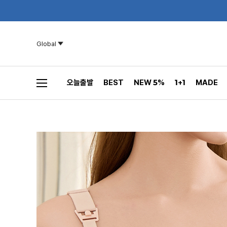
Global
오늘출발
BEST
NEW 5%
1+1
MADE