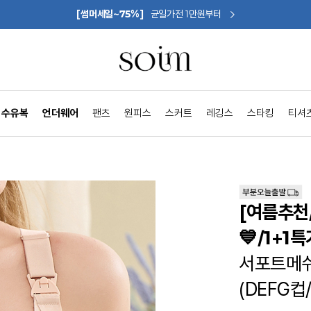
[썸머세일~75%]
균일가전 1만원부터
수유복
언더웨어
팬츠
원피스
스커트
레깅스
스타킹
티셔
[여름추천
💙/1+1특
서포트메쉬
(DEFG컵/