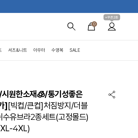
+쿠폰2종
0
츠
셔츠&니트
아우터
수영복
SALE
/시원한소재🧊/통기성좋은
가]
[빅컵/큰컵]처짐방지/더블
수유브라2종세트(고정몰드)
XL-4XL)