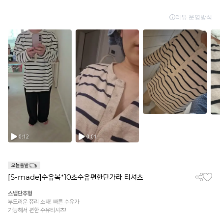
[S-made]수유복*10초수유편한단가라 티셔츠
스냅단추형
부드러운 쮸리 소재! 빠른 수유가
가능해서 편한 수유티셔츠!