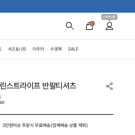
+쿠폰2종
0
츠
셔츠&니트
아우터
수영복
SALE
마린스트라이프 반팔티셔츠
집
요!
5만원이상 주문시 무료배송(업체배송 상품 제외)