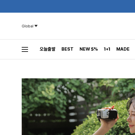
Global
오늘출발
BEST
NEW 5%
1+1
MADE