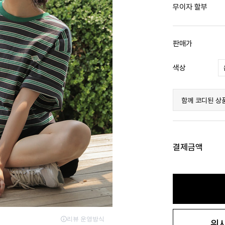
무이자 할부
판매가
색상
함께 코디된 상
결제금액
위