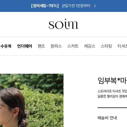
[썸머세일~75%]
균일가전 1만원부터
수유복
언더웨어
팬츠
원피스
스커트
레깅스
스타킹
티셔
임부복*
스트라이프 티셔츠 맛
달콤한 컬러감이 경쾌해
배송비 안내