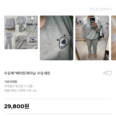
수유복*베어트레이닝 수유세트
가로지퍼형
귀여움과 편안함 다 갖춤~
외출시에도 간편한 수유 set
29,800
원