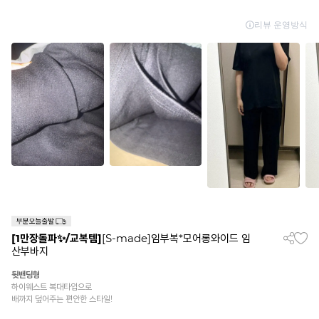
[1만장돌파✨/교복템]
[S-made]임부복*모어롱와이드 임
산부바지
뒷밴딩형
하이웨스트 복대타입으로
배까지 덮어주는 편안한 스타일!