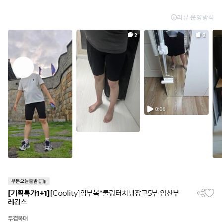
[기획특가1+1]
[Coolity]임부복*쿨링터치냉장고5부 임산부
레깅스
두겹복대