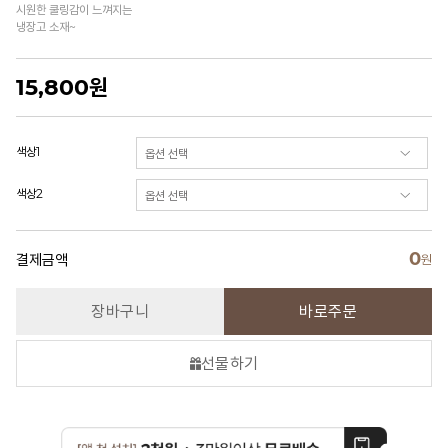
시원한 쿨링감이 느껴지는
냉장고 소재~
15,800
원
색상1
색상2
0
결제금액
원
장바구니
바로주문
선물하기