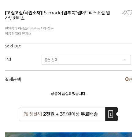
[고실고실/시원소재]
[S-made]임부복*썸머브리즈조절 임
산부원피스
편안함과 여성스러움을 동시에 잡은
여름 데일리 원피스
Sold Out
색상
0
결제금액
원
상품이 품절되었습니다.