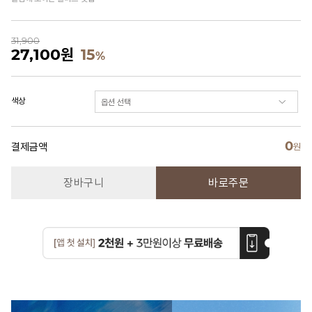
31,900
27,100
원
15
%
색상
0
결제금액
원
장바구니
바로주문