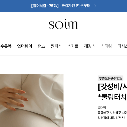
[썸머세일~75%]
균일가전 1만원부터
수유복
언더웨어
팬츠
원피스
스커트
레깅스
스타킹
티셔
[갓성비/
*쿨링터치
복대형
촉촉하고 시원하고 사
컬러감의 데일리팬츠!