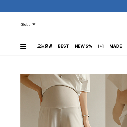
Global
오늘출발
BEST
NEW 5%
1+1
MADE