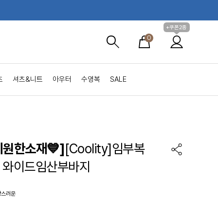
+쿠폰2종
0
츠
셔츠&니트
아우터
수영복
SALE
시원한소재💙]
[Coolity]임부복
 와이드임산부바지
랑스러운