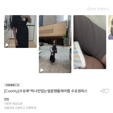
[Coolity]수유복*하나만입는얼음땡플레어랩 수유원피스
랩형
시원한 촉감으로
여름내내 시원하고 간편하게!