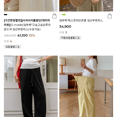
[기간한정할인]
[시어서커쿨원단/개미허
임부복*에스핀턱오픈롱 임산부원피스
리핏]
[S-made]임부복*고실고실요루라
34,900
운드넥 임산부원피스(수유가능)
리뷰
3
48,400
41,100
15%
리뷰
4