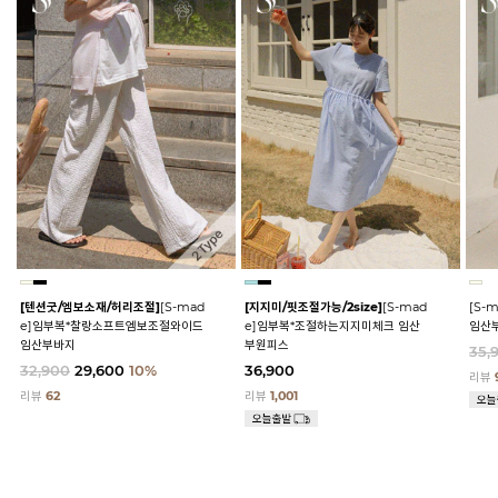
[텐션굿/엠보소재/허리조절]
[S-mad
[지지미/핏조절가능/2size]
[S-mad
[S-
e]임부복*찰랑소프트엠보조절와이드
e]임부복*조절하는지지미체크 임산
임산
임산부바지
부원피스
35,
32,900
29,600
10%
36,900
리뷰
리뷰
62
리뷰
1,001