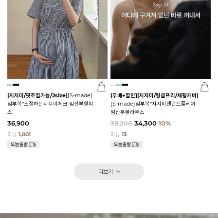
[지지미/핏조절가능/2size]
[S-made]
[무배+할인]
[지지미/링클프리/체형커버]
임부복*조절하는지지미체크 임산부원피
[S-made]임부복*지지미펜던트플레어
스
임산부블라우스
36,900
38,200
34,300
10%
리뷰
1,001
리뷰
13
더보기