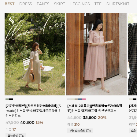
BEST
DRESS
PANTS
SKIRT
LEGGINGS
TEE
SHIRT&KNIT
[기간한정할인]
[차르르원단/여리여리]
[S-
[스페셜 2종특가]
[반응폭발❤️/갓성비/잠
[지지
made]임부복*반소매조절차르르링클 임
옷]
임부복*홈링클프릴 임산부원피스
본지
산부원피스
44,600
35,600
20%
31,
47,500
40,300
15%
리뷰
210
리뷰
리뷰
17