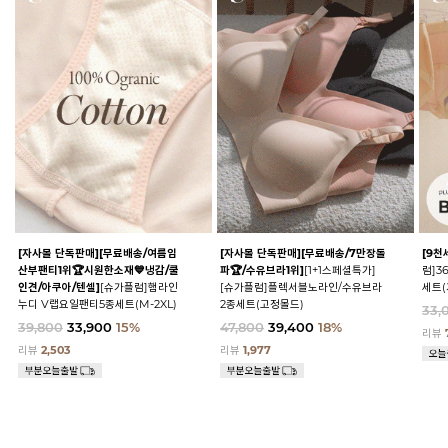
[자사몰 단독판매][무료배송/여름임
[자사몰 단독판매][무료배송/7만장돌
[9천
산부팬티1위🏆시원한소재💙냉감/쿨
파🏆/수유브라1위]
[1+1스페셜특가]
럼]3
인견/아쿠아/텐셀]
[슈가플럼]햄라인
[슈가플럼]플렉서블노라인/수유브라
세트(
누디 V랩요일팬티5종세트(M-2XL)
2종세트(고정몰드)
33,
39,800
33,900
15%
47,800
39,400
18%
리뷰
리뷰
2,503
리뷰
1,977