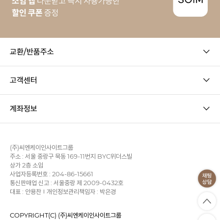
교환/반품주소
고객센터
계좌정보
(주)씨엔케이인사이트그룹
주소 : 서울 중랑구 묵동 169-11번지 BYC위더스빌
상가 2층 소임
사업자등록번호 : 204-86-15661
통신판매업 신고 : 서울중랑 제 2009-0432호
대표 : 안용찬
개인정보관리책임자 : 박은경
COPYRIGHT(C) (주)씨엔케이인사이트그룹