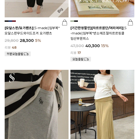
[모달스판/요가팬츠]
[S-made]임부복*
[기간한정할인]
[차르르원단/여리여리]
[S
모달스판무드와이드조거 요가팬츠
-made]임부복*반소매조절차르르링클
임산부원피스
29,800
28,300
5%
47,500
40,300
15%
리뷰
48
리뷰
17