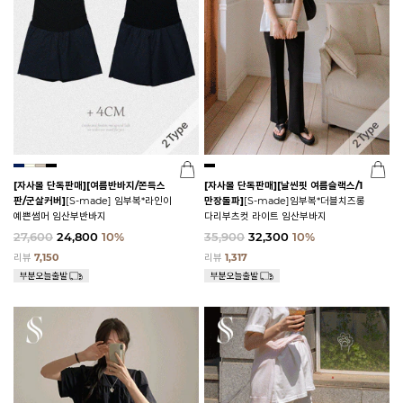
[자사몰 단독판매][여름반바지/쫀득스
[자사몰 단독판매][날씬핏 여름슬랙스/1
판/군살커버]
[S-made] 임부복*라인이
만장돌파]
[S-made]임부복*더블치즈롱
예쁜썸머 임산부반바지
다리부츠컷 라이트 임산부바지
27,600
24,800
10%
35,900
32,300
10%
리뷰
7,150
리뷰
1,317