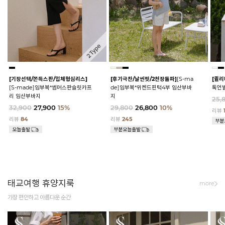
[기장선택/쫀득스판/입체형심리스]
[후기극찬/날씬핏/2천장돌파]
[S-ma
[퀼리
[S-made]임부복*썸머스판슬릿카프
de]임부복*위켄드핀턱4부 임산부바
톡언
리 임산부바지
지
25,
32,900
27,900
15%
29,800
26,800
10%
리뷰
리뷰
84
리뷰
245
태교여행 휴양지룩
more
가장 편안하고 아름다운 순간