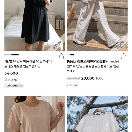
[숏/롱/바스락/재구매템✨]
임부복*라이
[텐션굿/엠보소재/허리조절]
[S-made]
트바스락조절 임산부원피스
임부복*찰랑소프트엠보조절와이드 임산
부바지
34,600
32,900
29,600
10%
리뷰
276
리뷰
62