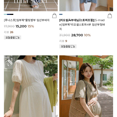
[루나스윗]임부복*쿨링밤부 임산부바지
[리오셀/4부데님/스토퍼조절]
[S-mad
e]임부복*리오셀스토퍼4부 임산부청바
17,900
15,200
15%
지
리뷰
26
31,900
28,700
10%
리뷰
9