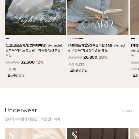
[고슬고슬소재/핫썸머대비템]
[S-made]
[4만장돌파🏆/산후조리필수템]
[S-mad
[기
임부복*라이트쿨스퀘어넥셔링 임산부블라
e]수유복*차르상하겸용 세트
de
우스
지
33,600
26,800
20%
36,900
32,300
12%
32,
리뷰
4,223
리뷰
61
리뷰
Underwear
more
임부와 수유맘의 체형을 고려한 언더웨어