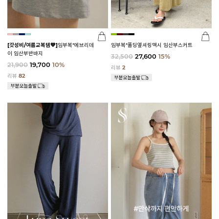
[갓성비/여름교복템💙]
임부복*에브리데
임부복*폴딩옆셔링맥시 임산부스커트
이 임산부반바지
32,500
27,600
15%
21,900
19,700
10%
리뷰
2
리뷰
82