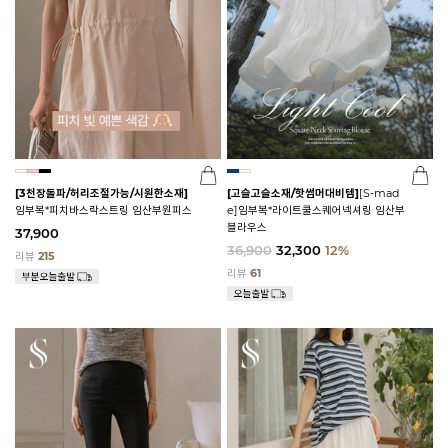
[3천장돌파/허리조절가능/시원한소재]
[고슬고슬소재/핫썸머대비템]
[S-mad
임부복*피치바스락스트링 임산부원피스
e]임부복*라이트쿨스퀘어넥셔링 임산부
블라우스
37,900
36,900
32,300
12%
리뷰
215
리뷰
61