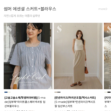
썸머 에센셜 스커트+블라우스
more
자연스럽게 흐르는 여름의 실루엣
[고슬고슬소재/핫썸머대비템]
[S-ma
[린넨라이크/허리끈조절/맥시스커트]
[지지
de]임부복*라이트쿨스퀘어넥셔링 임
[S-made]임부복*린넨라이크맥시조
부복
산부블라우스
절 임산부스커트
스