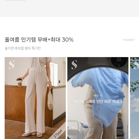
올여름 인기템 무배+최대 30%
more
놓치면 후회할 썸머 특가전