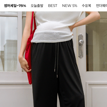
썸머세일~75%
오늘출발
BEST
NEW 5%
수유복
언더웨
N