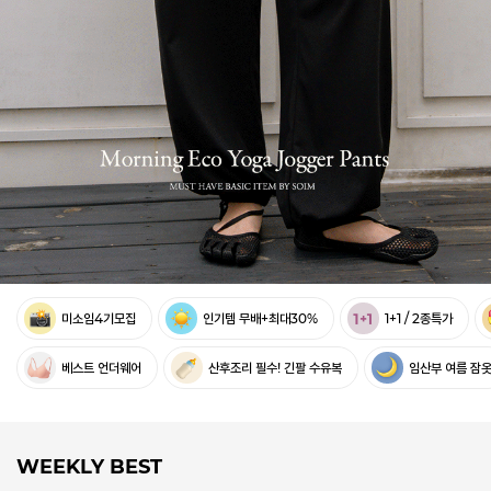
미소임4기모집
인기템 무배+최대30%
1+1 / 2종특가
베스트 언더웨어
산후조리 필수! 긴팔 수유복
임산부 여름 잠
WEEKLY BEST