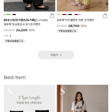
[에코스판/조거팬츠/요가룩]
[S-made]
임부복*이지벌룬핏 버튼 조거팬츠
임부복*모닝에코사 요가조거팬츠
31,900
28,700
10%
26,900
24,200
10%
리뷰
3
더보기
Best Item