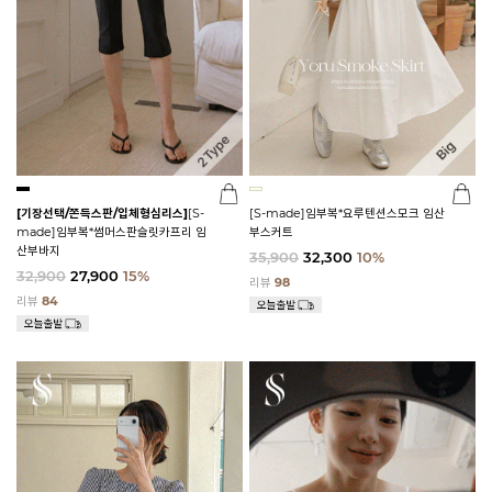
[기장선택/쫀득스판/입체형심리스]
[S-
[S-made]임부복*요루텐션스모크 임산
made]임부복*썸머스판슬릿카프리 임
부스커트
산부바지
35,900
32,300
10%
32,900
27,900
15%
리뷰
98
리뷰
84