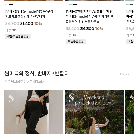
[무배+할인]
[S-made]임부복*구김
[무배+할인]
[지지미/링클프리/체형
[무배
제로차르실켓밴딩 임산부바지
커버]
[S-made]임부복*지지미펜던
벼움]
트플레어 임산부블라우스
멜빵
34,900
31,400
10%
38,200
34,300
10%
39,
리뷰
20
리뷰
13
리뷰
썸머룩의 정석, 반바지+반팔티
more
어떤 날씨에도 가볍고 쾌적하게