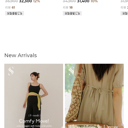
36,900
32,300
12%
34,900
31,400
10%
31,
리뷰
61
리뷰
18
리뷰
New Arrivals