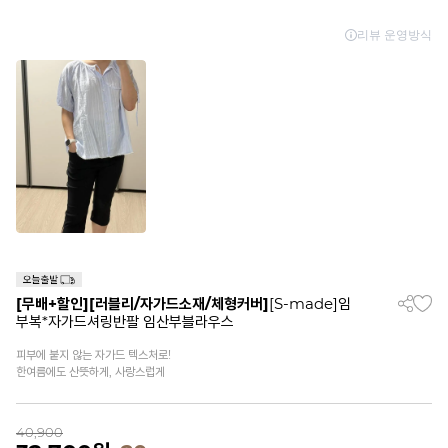
[무배+할인]
[러블리/자가드소재/체형커버]
[S-made]임
부복*자가드셔링반팔 임산부블라우스
피부에 붙지 않는 자가드 텍스처로!
한여름에도 산뜻하게, 사랑스럽게
40,900