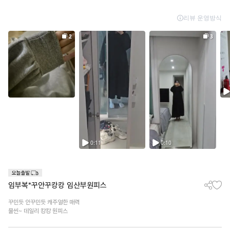
임부복*꾸안꾸캉캉 임산부원피스
꾸민듯 안꾸민듯 캐주얼한 매력
물씬~ 데일리 캉캉 원피스