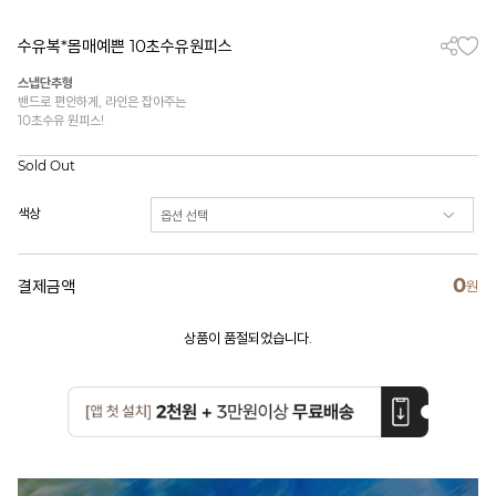
수유복*몸매예쁜 10초수유원피스
스냅단추형
밴드로 편안하게, 라인은 잡아주는
10초수유 원피스!
Sold Out
색상
0
결제금액
원
상품이 품절되었습니다.