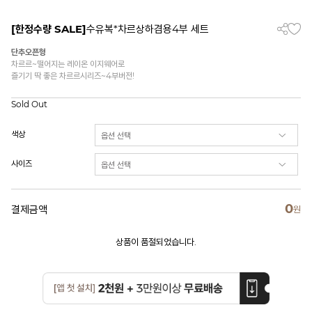
[한정수량 SALE]
수유복*차르상하겸용4부 세트
단추오픈형
차르르~떨어지는 레이온 이지웨어로
즐기기 딱 좋은 차르르시리즈~4부버전!
Sold Out
색상
사이즈
0
결제금액
원
상품이 품절되었습니다.